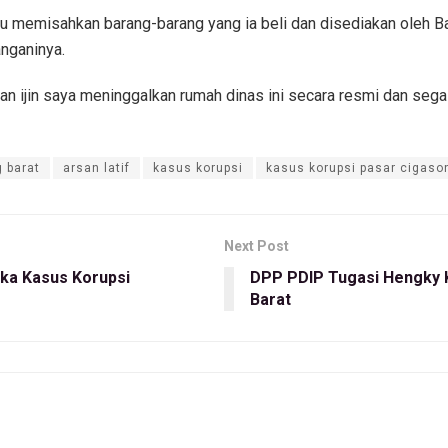
ahulu memisahkan barang-barang yang ia beli dan disediakan oleh
anganinya.
dan ijin saya meninggalkan rumah dinas ini secara resmi dan se
 barat
arsan latif
kasus korupsi
kasus korupsi pasar cigaso
Next Post
gka Kasus Korupsi
DPP PDIP Tugasi Hengky K
Barat