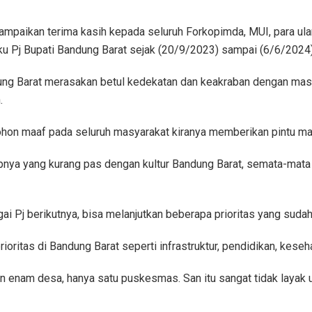
ampaikan terima kasih kepada seluruh Forkopimda, MUI, para ul
 Pj Bupati Bandung Barat sejak (20/9/2023) sampai (6/6/2024),
g Barat merasakan betul kedekatan dan keakraban dengan masy
.
ohon maaf pada seluruh masyarakat kiranya memberikan pintu maa
pnya yang kurang pas dengan kultur Bandung Barat, semata-mata b
Pj berikutnya, bisa melanjutkan beberapa prioritas yang sudah d
oritas di Bandung Barat seperti infrastruktur, pendidikan, keseha
n enam desa, hanya satu puskesmas. San itu sangat tidak layak