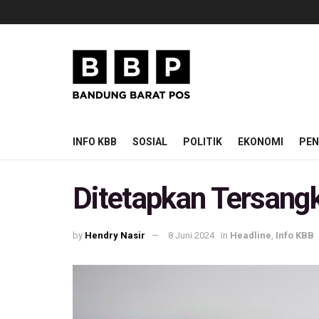
INFO KBB
SOSIAL
POLITIK
EKONOMI
PEN
Ditetapkan Tersangka
by
Hendry Nasir
8 Juni 2024
in
Headline
,
Info KBB