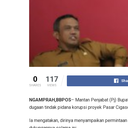
0
117
Sha
SHARES
VIEWS
NGAMPRAH,BBPOS
– Mantan Penjabat (Pj) Bupa
dugaan tindak pidana korupsi proyek Pasar Cigas
Ia mengatakan, dirinya menyampaikan permintaan
dukungannya selama ini.