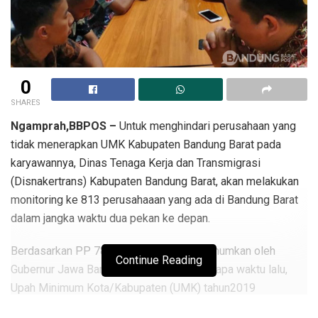
0
SHARES
Ngamprah,BBPOS –
Untuk menghindari perusahaan yang
tidak menerapkan UMK Kabupaten Bandung Barat pada
karyawannya, Dinas Tenaga Kerja dan Transmigrasi
(Disnakertrans) Kabupaten Bandung Barat, akan melakukan
monitoring ke 813 perusahaaan yang ada di Bandung Barat
dalam jangka waktu dua pekan ke depan.
Berdasarkan PP 78 Tahun 2015 yang diumumkan oleh
Continue Reading
Gubernur Jawa Barat, Ridwan Kamil beberapa waktu lalu,
Upah Minimum Kota/Kabupaten (UMK) tahun2019
mengalami kenaikan sebesar 8,03 persen.Untuk UMK