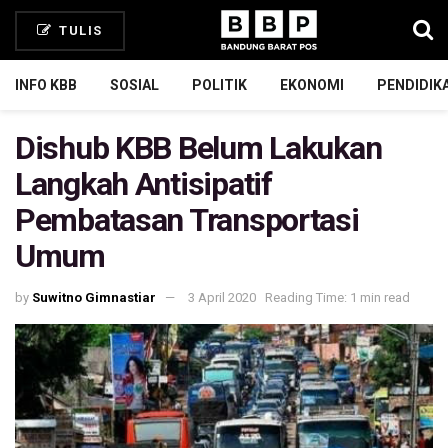
TULIS
INFO KBB
SOSIAL
POLITIK
EKONOMI
PENDIDIK
Dishub KBB Belum Lakukan
Langkah Antisipatif
Pembatasan Transportasi
Umum
by
Suwitno Gimnastiar
3 April 2020
Reading Time: 1 min read