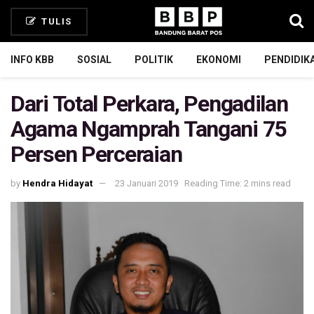
TULIS
INFO KBB
SOSIAL
POLITIK
EKONOMI
PENDIDIK
Dari Total Perkara, Pengadilan
Agama Ngamprah Tangani 75
Persen Perceraian
by
Hendra Hidayat
23 Januari 2019
Reading Time: 2 mins read