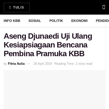
TULIS
INFO KBB
SOSIAL
POLITIK
EKONOMI
PENDIDIK
Aseng Djunaedi Uji Ulang
Kesiapsiagaan Bencana
Pembina Pramuka KBB
by
Fitria Aulia
26 April 2019
Reading Time: 2 mins read