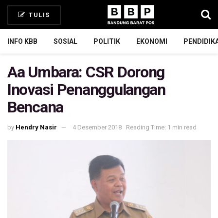
TULIS
INFO KBB
SOSIAL
POLITIK
EKONOMI
PENDIDIK
Aa Umbara: CSR Dorong
Inovasi Penanggulangan
Bencana
by
Hendry Nasir
4 Desember 2018
Reading Time: 1 min read