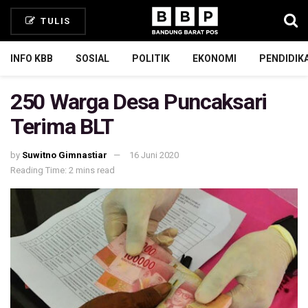
TULIS
INFO KBB
SOSIAL
POLITIK
EKONOMI
PENDIDIK
250 Warga Desa Puncaksari
Terima BLT
by
Suwitno Gimnastiar
16 Juni 2020
Reading Time: 2 mins read