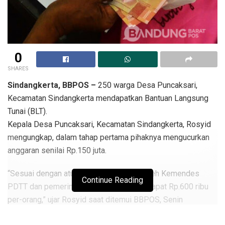
0
SHARES
Sindangkerta, BBPOS –
250 warga Desa Puncaksari,
Kecamatan Sindangkerta mendapatkan Bantuan Langsung
Tunai (BLT).
Kepala Desa Puncaksari, Kecamatan Sindangkerta, Rosyid
mengungkap, dalam tahap pertama pihaknya mengucurkan
anggaran senilai Rp.150 juta.
“Sesuai dengan aturan yang ditetapkan oleh Kemendes
Continue Reading
PDTT dan pemerintah daerah, penerima dapat Rp.600 ribu
per-orang,” ujar Rosyid saat ditemui BBPOS, Senin
(15/06/2020).